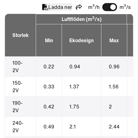
Ladda ner
m³/h
m³/s
Dela
3
Luftflöden (m
/s)
Storlek
Min
Ekodesign
Max
B
100-
0.22
0.94
0.96
1
2V
150-
0.33
1.37
1.56
1
2V
190-
0.42
1.75
2
1
2V
240-
0.49
2.1
2.44
1
2V