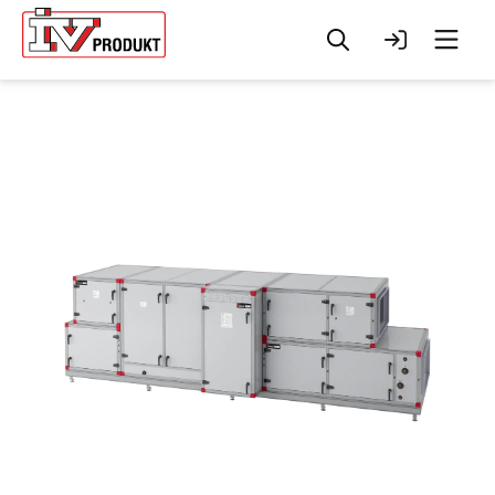
Sök
Logga in
Men
Change to
English?
Your browser has a