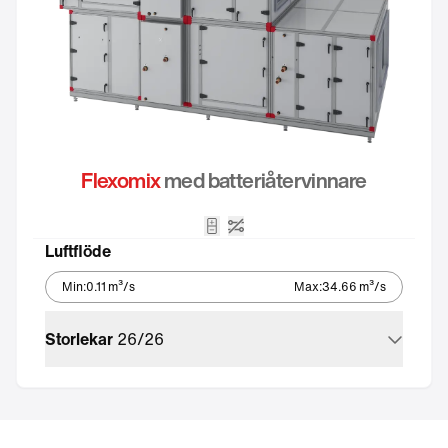
Flexomix
med batteriåtervinnare
Batteriåtervinnare – tvåplansu
Utan styrutrustning
Luftflöde
Min
:
0.11
m³/s
Max
:
34.66
m³/s
Storlekar
26
/
26