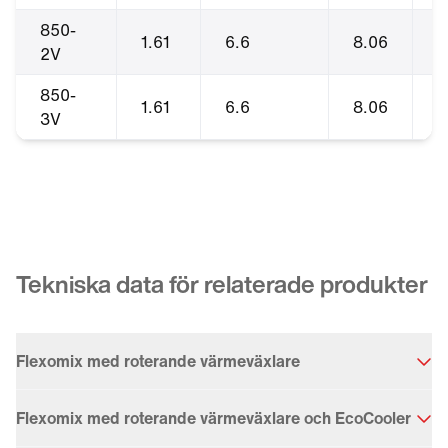
850-
1.61
6.6
8.06
2
2V
850-
1.61
6.6
8.06
2
3V
Tekniska data för relaterade produkter
Flexomix med roterande värmeväxlare
Flexomix med roterande värmeväxlare och EcoCooler