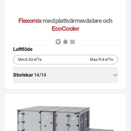
Flexomix
med plattvärmeväxlare och
EcoCooler
Plattvärmeväxlare
Integrerat kylaggregat – Eco
Utan styrutrustning
Luftflöde
Min
:
0.33
m³/s
Max
:
11.4
m³/s
Storlekar
14
/
14