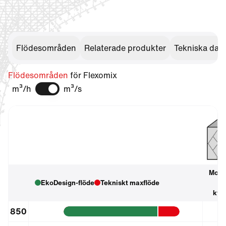
Flödesområden
Relaterade produkter
Tekniska dat
Flödesområden
för Flexomix
m³/h
m³/s
Mots
EkoDesign-flöde
Tekniskt maxflöde
Visa hjälptext
kyl
850