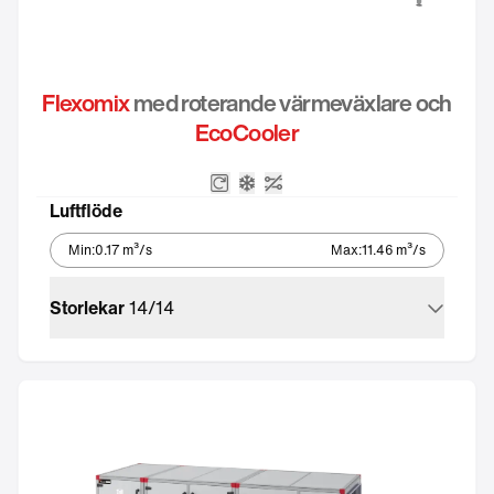
Flexomix
med roterande värmeväxlare och
EcoCooler
Roterande värmeväxlare
Integrerat kylaggregat – Eco
Utan styrutrustning
Luftflöde
Min
:
0.17
m³/s
Max
:
11.46
m³/s
Storlekar
14
/
14