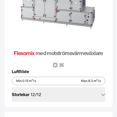
Flexomix
med motströmsvärmeväxlare
Motströmsvärmeväxlare
Utan styrutrustning
Luftflöde
Min
:
0.13
m³/s
Max
:
8.5
m³/s
Storlekar
12
/
12