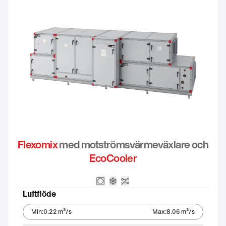
Flexomix
med motströmsvärmeväxlare och
EcoCooler
Motströmsvärmeväxlare
Integrerat kylaggregat – Eco
Utan styrutrustning
Luftflöde
Min
:
0.22
m³/s
Max
:
8.06
m³/s