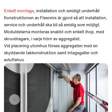
Enkelt montage
, installation och smidigt underhåll
Konstruktionen av Flexomix är gjord så att installation,
service och underhåll ska bli så smidig som möjligt.
Moduldelarna monteras snabbt och enkelt ihop, med
skruvdragare, i varje hörn av aggregatet.
Vid placering utomhus förses aggregaten med en
skyddande takkonstruktion samt intagsgaller och
avluftshuv.
Previous slide
Next s