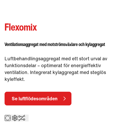
different language.
Want to change?
Yes
No
Flexomix
Ventilationsaggregat med motströmsväxlare och kylaggregat
Luftbehandlingsaggregat med ett stort urval av
funktionsdelar – optimerat för energieffektiv
ventilation. Integrerat kylaggregat med steglös
kyleffekt.
Se luftflödesområden
Motströmsvärmeväxlare
Integrerat kylaggregat – EcoCooler
Utan styrutrustning