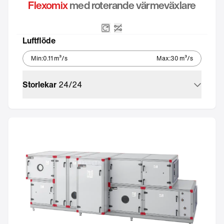
Flexomix
med roterande värmeväxlare
Roterande värmeväxlare
Utan styrutrustning
Luftflöde
Min
:
0.11
m³/s
Max
:
30
m³/s
Storlekar
24
/
24