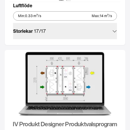
Plattvärmeväxlare
Utan styrutrustning
Luftflöde
Min
:
0.33
m³/s
Max
:
14
m³/s
Storlekar
17
/
17
IV Produkt Designer Produktvalsprogram