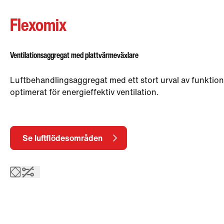
Flexomix
Ventilationsaggregat med plattvärmeväxlare
Luftbehandlingsaggregat med ett stort urval av funktion
optimerat för energieffektiv ventilation.
Se luftflödesområden
Plattvärmeväxlare
Utan styrutrustning