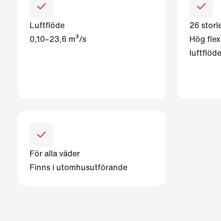
Luftflöde
26 storl
0,10–23,6 m³/s
Hög flexi
luftflö
För alla väder
Finns i utomhusutförande