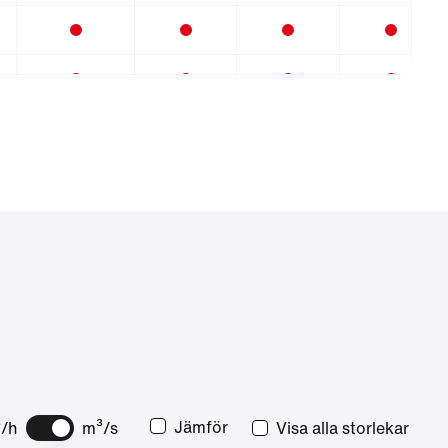
Jämför
/h
m³/s
Visa alla storlekar