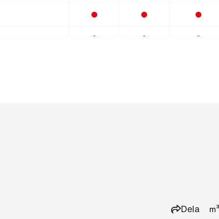
m³/s
Dela
m³
11.2
14.0