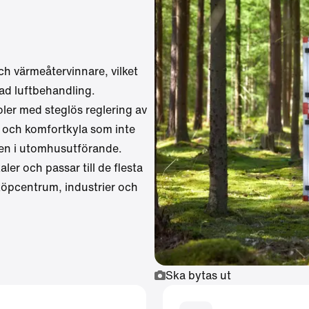
och värmeåtervinnare, vilket
ad luftbehandling.
ler
med steglös reglering av
on och komfortkyla som inte
ven i utomhusutförande.
er och passar till de flesta
, köpcentrum, industrier och
Ska bytas ut