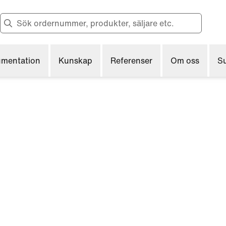
Change to English?
Your browser has a different language.
Want to change?
mentation
Kunskap
Referenser
Om oss
S
Yes
No