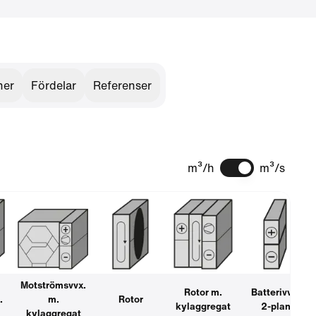
ner
Fördelar
Referenser
m³/h
m³/s
Motströmsvvx.
Rotor m.
Batterivvx.
.
m.
Rotor
kylaggregat
2-plan
kylaggregat