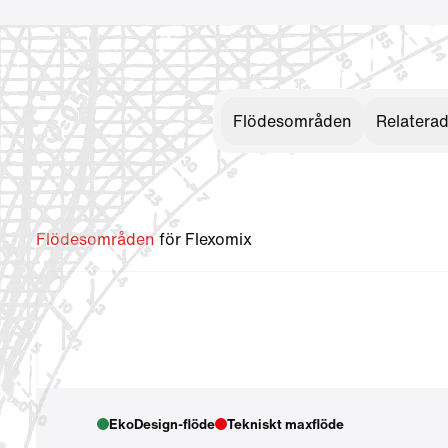
Flödesområden
Relatera
Flödesområden
för Flexomix
EkoDesign-flöde
Tekniskt maxflöde
Visa hjälptext