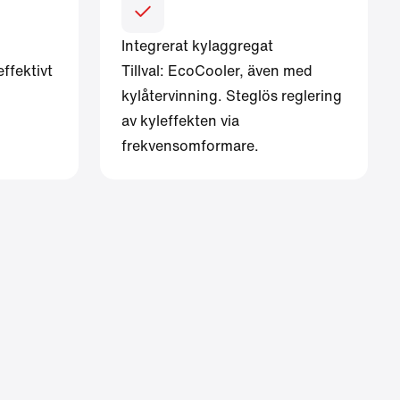
Integrerat kylaggregat
ffektivt
Tillval: EcoCooler, även med
kylåtervinning. Steglös reglering
av kyleffekten via
frekvensomformare.