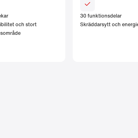
ekar
30 funktionsdelar
bilitet och stort
Skräddarsytt och energie
desområde