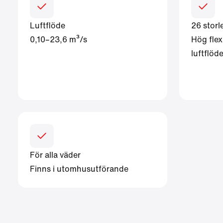
Luftflöde
26 storl
0,10–23,6 m³/s
Hög flexi
luftflö
För alla väder
Finns i utomhusutförande