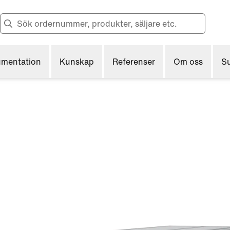
Change to English?
Your browser has a different language.
Want to change?
mentation
Kunskap
Referenser
Om oss
S
Yes
No