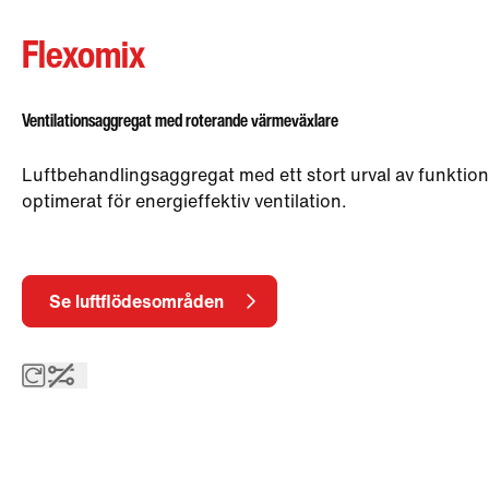
Flexomix
Ventilationsaggregat med roterande värmeväxlare
Luftbehandlingsaggregat med ett stort urval av funktion
optimerat för energieffektiv ventilation.
Se luftflödesområden
Roterande värmeväxlare
Utan styrutrustning