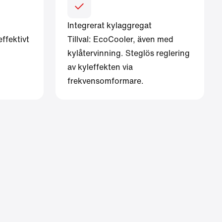
Integrerat kylaggregat
ffektivt
Tillval: EcoCooler, även med
kylåtervinning. Steglös reglering
av kyleffekten via
frekvensomformare.