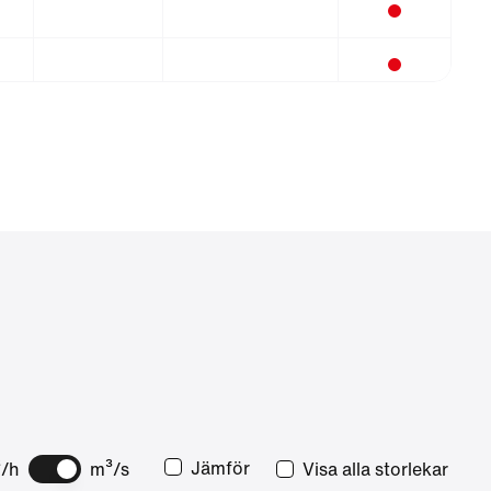
Jämför
/h
m³/s
Visa alla storlekar