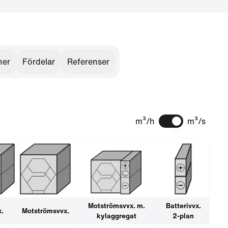
ner
Fördelar
Referenser
m³/h
m³/s
Motströmsvvx. m.
Batterivvx.
x.
Motströmsvvx.
kylaggregat
2-plan