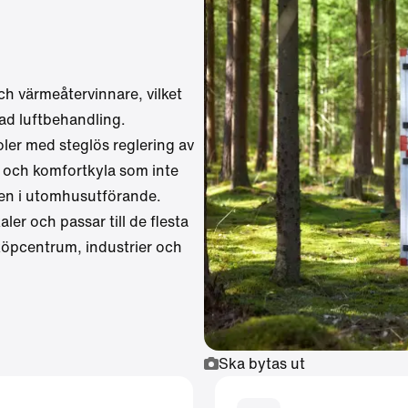
och värmeåtervinnare, vilket
ad luftbehandling.
ler
med steglös reglering av
on och komfortkyla som inte
ven i utomhusutförande.
er och passar till de flesta
, köpcentrum, industrier och
Ska bytas ut