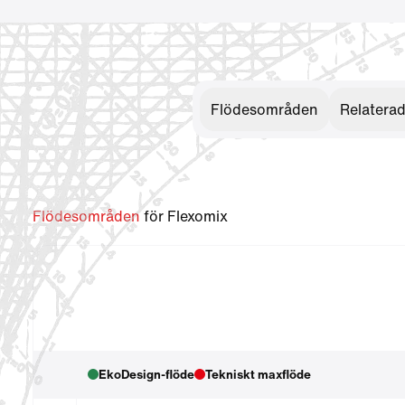
Flödesområden
Relatera
Flödesområden
för Flexomix
EkoDesign-flöde
Tekniskt maxflöde
Visa hjälptext