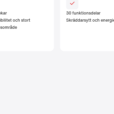
ekar
30 funktionsdelar
bilitet och stort
Skräddarsytt och energie
desområde