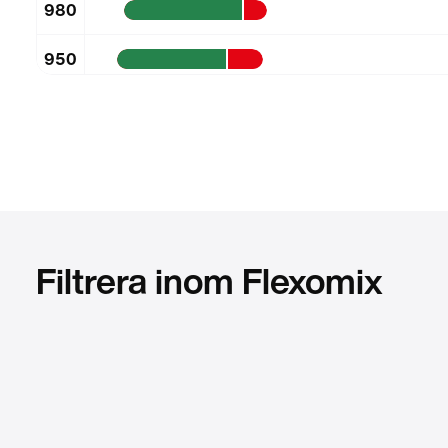
980
950
850
750
740
600
Filtrera inom Flexomix
480
400
360