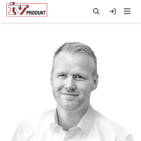
Sök
Logga in
Men
Change to
English?
Your browser has a