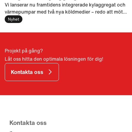
värmepumpar
Vi lanserar nu framtidens integrerade kylaggregat och
värmepumpar med två nya köldmedier – redo att möta
F-gasförordningen 2027. Samtidigt utökas Envistar
Nyhet
Flex-serien med fler storlekar och leveransutföranden
för ökad kostnadsoptimering.
Projekt på gång?
Låt oss hitta den optimala lösningen för dig!
Kontakta oss
Kontakta oss