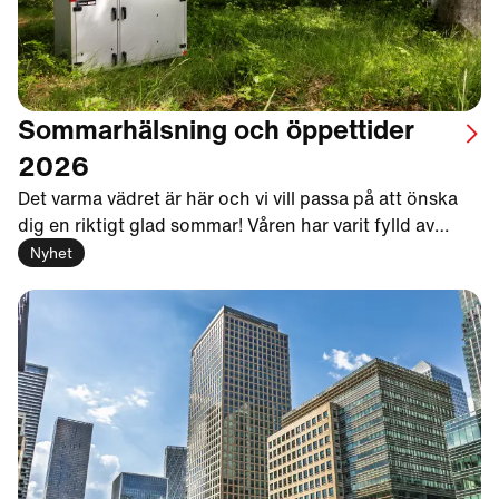
Sommarhälsning och öppettider
2026
Det varma vädret är här och vi vill passa på att önska
dig en riktigt glad sommar! Våren har varit fylld av
spännande nyheter, inte minst den lyckade
Nyhet
lanseringen av nästa generations ThermoCooler HP
och EcoCooler med det naturliga köldmediet R290.
Här kan du läsa mer om detta och få en inblick i vår
fortsatta utbyggnad, där nästa etapp nu är i full gång.