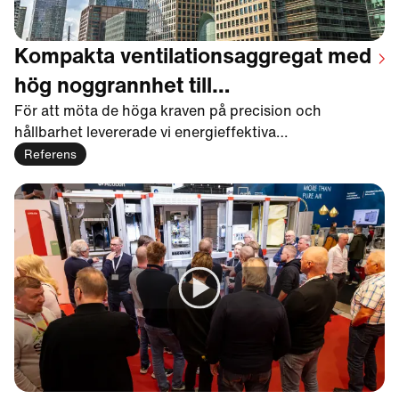
Kompakta ventilationsaggregat med
hög noggrannhet till
forskningsanläggning i London
För att möta de höga kraven på precision och
hållbarhet levererade vi energieffektiva
ventilationsaggregat med integrerade
Referens
kylvärmepumpar till världens största anläggning för
infektionsstudier på människor.