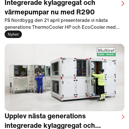
Integrerade kylaggregat och
värmepumpar nu med R290
På Nordbygg den 21 april presenterade vi nästa
generations ThermoCooler HP och EcoCooler med
R290 – ett helt naturligt köldmedium med 0,02 i GWP-
Nyhet
värde. Med tanke på de skärpta F-gaskraven som
börjar gälla 2027 blev intresset för de nya produkterna
stort.
Upplev nästa generations
integrerade kylaggregat och