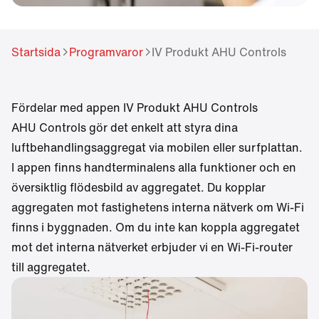
different language.
Want to change?
Yes
No
Startsida
Programvaror
IV Produkt AHU Controls
Fördelar med appen IV Produkt AHU Controls
AHU Controls gör det enkelt att styra dina
luftbehandlingsaggregat via mobilen eller surfplattan.
I appen finns handterminalens alla funktioner och en
översiktlig flödesbild av aggregatet. Du kopplar
aggregaten mot fastighetens interna nätverk om Wi-Fi
finns i byggnaden. Om du inte kan koppla aggregatet
mot det interna nätverket erbjuder vi en Wi-Fi-router
till aggregatet.