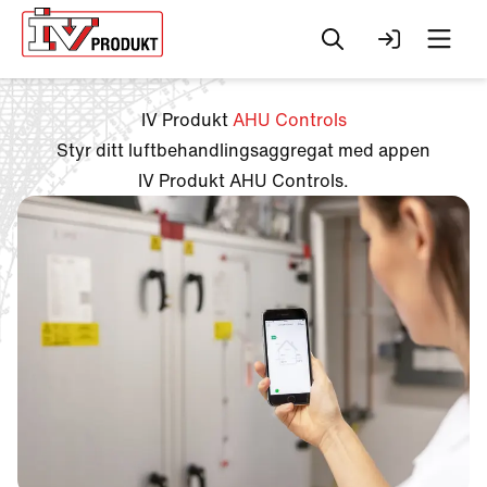
Sök
Logga in
Men
IV Produkt
AHU Controls
Styr ditt luftbehandlingsaggregat med appen
IV Produkt AHU Controls.
Change to
English?
Your browser has a