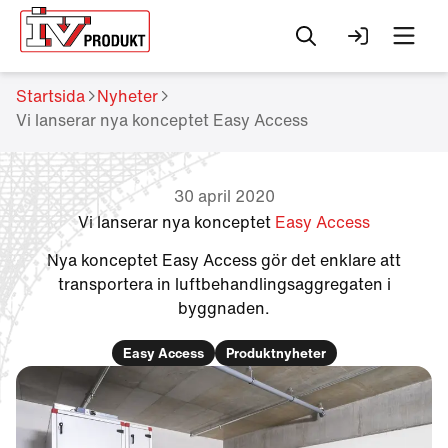
Sök
Logga in
Men
Startsida
Nyheter
Vi lanserar nya konceptet Easy Access
30 april 2020
Vi lanserar nya konceptet
Easy Access
Nya konceptet Easy Access gör det enklare att
transportera in luftbehandlingsaggregaten i
byggnaden.
Easy Access
Produktnyheter
Change to
English?
Your browser has a