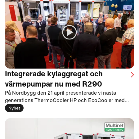
infektionsstudier på människor.
Integrerade kylaggregat och
värmepumpar nu med R290
På Nordbygg den 21 april presenterade vi nästa
generations ThermoCooler HP och EcoCooler med
R290 – ett helt naturligt köldmedium med 0,02 i GWP-
Nyhet
värde. Med tanke på de skärpta F-gaskraven som
börjar gälla 2027 blev intresset för de nya produkterna
stort.