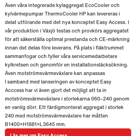
Även våra integrerade kylaggregat EcoCooler och
kylvärmepumpar ThermoCooler HP kan levereras i
delat utförande med det nya konceptet Easy Access. I
vår produktion i Växjö testas och provkörs aggregatet
för att säkerställa optimal prestanda och CE-märkning
innan det delas före leverans. På plats i fläktrummet
sammanfogar och fyller våra servicemedarbetare
kylkretsen och genomför en installationsläcksökning.
Även motströmsvärmeväxlare kan anpassas
I samband med lanseringen av konceptet Easy
Acccess har vi även gjort det möjligt att ta in
motströmsvärmeväxlare i storlekarna 060–240 genom
en vanlig dörr. Ett färdigmonterat aggregat i storlek
240 med motströmsvärmeväxlare har måtten
B1400×H1881×L3645 mm.
Läs mer om Easy Access