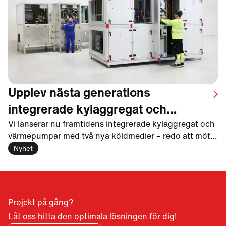
Upplev nästa generations
integrerade kylaggregat och
värmepumpar
Vi lanserar nu framtidens integrerade kylaggregat och
värmepumpar med två nya köldmedier – redo att möta
F-gasförordningen 2027. Samtidigt utökas Envistar
Nyhet
Flex-serien med fler storlekar och leveransutföranden
för ökad kostnadsoptimering.
Projekt på gång?
Låt oss hitta den optimala lösningen för dig!